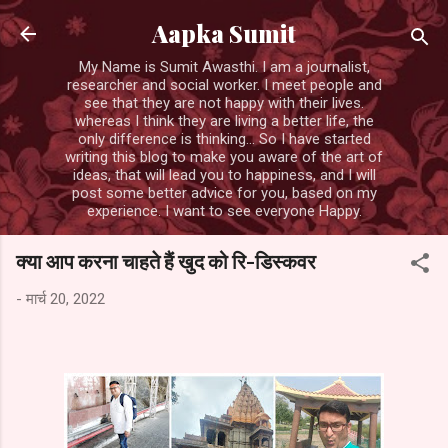
सीधे मुख्य सामग्री पर जाएं
Aapka Sumit
My Name is Sumit Awasthi. I am a journalist,
researcher and social worker. I meet people and
see that they are not happy with their lives.
whereas I think they are living a better life, the
only difference is thinking... So I have started
writing this blog to make you aware of the art of
ideas, that will lead you to happiness, and I will
post some better advice for you, based on my
experience. I want to see everyone Happy.
क्या आप करना चाहते हैं खुद को रि-डिस्कवर
-
मार्च 20, 2022