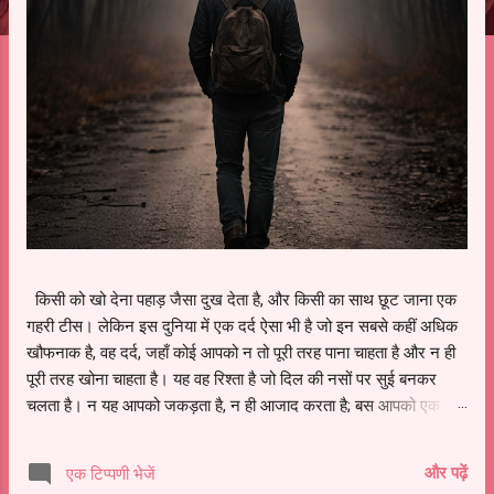
किसी को खो देना पहाड़ जैसा दुख देता है, और किसी का साथ छूट जाना एक
गहरी टीस। लेकिन इस दुनिया में एक दर्द ऐसा भी है जो इन सबसे कहीं अधिक
खौफनाक है, वह दर्द, जहाँ कोई आपको न तो पूरी तरह पाना चाहता है और न ही
पूरी तरह खोना चाहता है। यह वह रिश्ता है जो दिल की नसों पर सुई बनकर
चलता है। न यह आपको जकड़ता है, न ही आजाद करता है; बस आपको एक ऐसे
हुए मोड़ पर छोड़ देता है, जहाँ आपकी आत्मा हर दिन थोड़ी-थोड़ी खोखली होती
रहती है। जब मरहम ही घाव बन जाए पहला दर्द: जो आपको चाहता था, पर
और पढ़ें
एक टिप्पणी भेजें
हालात ने छीन लिया वह इंसान जिसने आपकी मुस्कान में अपना भविष्य देखा था,