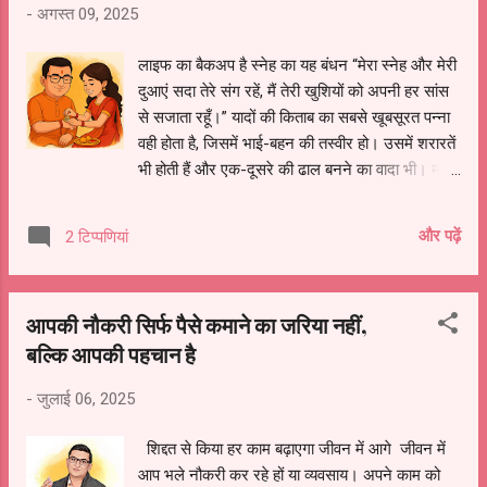
-
अगस्त 09, 2025
समझना चाहते ही नहीं। दुनिया तब बड़ी सहजता से कह
देती है— जो बीत गई, सो बात गई। लेकिन सच्चाई यह है कि
लाइफ का बैकअप है स्नेह का यह बंधन “मेरा स्नेह और मेरी
घटनाएं बीत जाती हैं, लोग दूर हो जाते हैं, शब्द खो जाते हैं…
दुआएं सदा तेरे संग रहें, मैं तेरी खुशियों को अपनी हर सांस
पर जो भावना आहत हुई होती है, जो फांस मन में चुभ जाती
से सजाता रहूँ।” यादों की किताब का सबसे खूबसूरत पन्ना
है, वह रह जाती है। वही फांस, जो हर आत्मसंवाद में फिर से
वही होता है, जिसमें भाई-बहन की तस्वीर हो। उसमें शरारतें
चुभती है। हममें से कई लोग अपनी खुशियों क...
भी होती हैं और एक-दूसरे की ढाल बनने का वादा भी। माँ
अगर हमारी पहली गुरु है, तो भाई-बहन हमारे पहले और
सबसे सच्चे दोस्त हैं। वो बहन, जो पापा की डांट से पहले
और पढ़ें
2 टिप्पणियां
भाई को बचा ले, और भाई, जो बहन की हर उलझन बिना
कहे सुलझा दे। जब बहन मुस्कुराती है, तो भाई का दिन
रोशन हो जाता है; और जब बहन की आँख में आँसू आता है,
आपकी नौकरी सिर्फ पैसे कमाने का जरिया नहीं,
तो भाई दुनिया से लड़कर भी उसे हँसाने की वजह ढूंढ लाता
बल्कि आपकी पहचान है
है। स्नेह के इन धागों से बुना यह रिश्ता हमारी ज़िंदगी का
अटूट विश्वास है, हर मुश्किल में चुपचाप साथ खड़ा रहने
-
जुलाई 06, 2025
वाला सहारा। जरूरी है कि हम एक-दूसरे की खुशियों पर
दिल खोलकर झूमें और ग़म का साया पड़ते ही सबसे पहले
शिद्दत से किया हर काम बढ़ाएगा जीवन में आगे जीवन में
गले लगाने पहुंचें। तभी यह बंधन स्नेह, विश्वास और सुरक्षा
आप भले नौकरी कर रहे हों या व्यवसाय। अपने काम को
का सच्चा प्रतीक बनता है। आज की भागदौड़ भरी जिंदगी