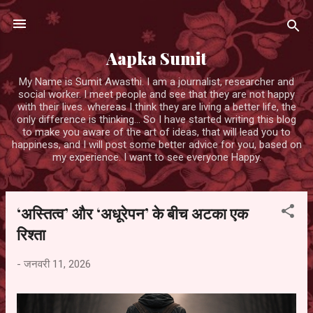
सीधे मुख्य सामग्री पर जाएं
Aapka Sumit
My Name is Sumit Awasthi. I am a journalist, researcher and
social worker. I meet people and see that they are not happy
with their lives. whereas I think they are living a better life, the
only difference is thinking... So I have started writing this blog
to make you aware of the art of ideas, that will lead you to
happiness, and I will post some better advice for you, based on
my experience. I want to see everyone Happy.
‘अस्तित्व’ और ‘अधूरेपन’ के बीच अटका एक
सं
दे
रिश्ता
श
-
जनवरी 11, 2026