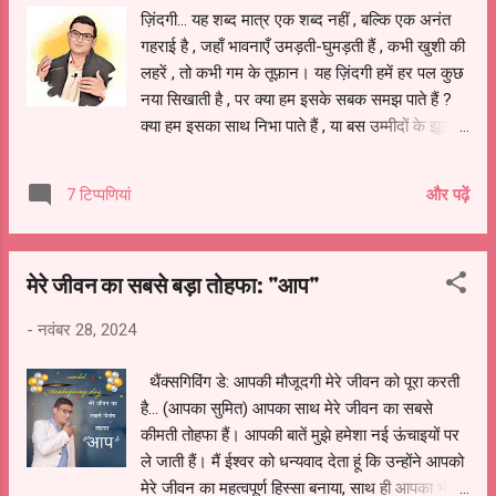
उठाकर किसी अनजान राह की तरफ आगे बढ़ जाते हैं।
ज़िंदगी... यह शब्द मात्र एक शब्द नहीं , बल्कि एक अनंत
आपने शायद यह अनुभव किया होगा कि जिन्हें प्यार नहीं
गहराई है , जहाँ भावनाएँ उमड़ती-घुमड़ती हैं , कभी खुशी की
मिलता, वे अक्सर दूसरों को प्यार देने की कोशिश करते हैं।
लहरें , तो कभी गम के तूफ़ान। यह ज़िंदगी हमें हर पल कुछ
उनके मन में एक उम्मीद होती है कि उन्हें भी वही मदद और
नया सिखाती है , पर क्या हम इसके सबक समझ पाते हैं ?
सहयोग वापस मिलेगा। लेकिन जब ऐसा नहीं होता, तो वे बस
क्या हम इसका साथ निभा पाते हैं , या बस उम्मीदों के झूले
यही सोचते रह जाते हैं कि ऐसा क्यों हुआ...
पर झूलते रहते हैं , और जब वे टूटते हैं , तो ज़िंदगी को
कोसने लगते हैं ? 1961 में आई फिल्म ' हम दोनों ' का वह
और पढ़ें
7 टिप्पणियां
अमर गीत याद आता है – "मैं जिंदगी का साथ निभाता चला
गया..." साहिर लुधियानवी के शब्दों में रची , मोहम्मद रफी की
आवाज़ में सजी और देवानंद की अदाकारी से निखरी यह
मेरे जीवन का सबसे बड़ा तोहफा: "आप"
रचना सिर्फ एक गीत नहीं , बल्कि जीवन का सार है। यह
हमें सिखाता है कि ज़िंदगी के हर मोड़ पर उसके साथ चलना
-
नवंबर 28, 2024
कितना ज़रूरी है , चाहे रास्ते में कितनी भी मुश्किलें क्यों न
आएं। हम अक्सर ज़िंदगी के उतार-चढ़ाव में उलझ जाते हैं।
थैंक्सगिविंग डे: आपकी मौजूदगी मेरे जीवन को पूरा करती
रिश्तों की उलझनें , जिम्मेदारियों का बोझ और हालात की
है... (आपका सुमित) आपका साथ मेरे जीवन का सबसे
मार हमें अंदर तक तोड़ देती है। हम दूसरों से उम्मीदों का
कीमती तोहफा हैं। आपकी बातें मुझे हमेशा नई ऊंचाइयों पर
पहाड़ खड़ा कर लेते हैं , और जब वे उम्मीदें टूटती हैं , तो
ले जाती हैं। मैं ईश्वर को धन्यवाद देता हूं कि उन्होंने आपको
दिल में सिर्फ़ तन्हाई और खालीपन रह जाता है। पर क्...
मेरे जीवन का महत्वपूर्ण हिस्सा बनाया, साथ ही आपका भी