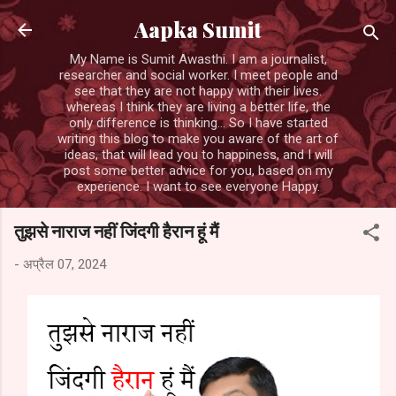
सीधे मुख्य सामग्री पर जाएं
Aapka Sumit
My Name is Sumit Awasthi. I am a journalist,
researcher and social worker. I meet people and
see that they are not happy with their lives.
whereas I think they are living a better life, the
only difference is thinking... So I have started
writing this blog to make you aware of the art of
ideas, that will lead you to happiness, and I will
post some better advice for you, based on my
experience. I want to see everyone Happy.
तुझसे नाराज नहीं जिंदगी हैरान हूं मैं
-
अप्रैल 07, 2024