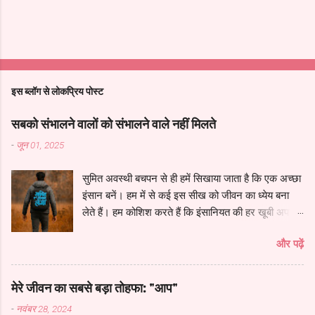
इस ब्लॉग से लोकप्रिय पोस्ट
सबको संभालने वालों को संभालने वाले नहीं मिलते
-
जून 01, 2025
सुमित अवस्थी बचपन से ही हमें सिखाया जाता है कि एक अच्छा
इंसान बनें। हम में से कई इस सीख को जीवन का ध्येय बना
लेते हैं। हम कोशिश करते हैं कि इंसानियत की हर खूबी अपने
भीतर समेट लें, दूसरों के काम आएं, ज़रूरतमंदों की मदद करें
और पढ़ें
और हर किसी की मदद के लिये उपलब्ध रहें। हम दूसरों को
संभालते हैं, सहारा देते हैं, और सोचते हैं कि जीवन ऐसे ही चलता
रहेगा। लेकिन, कभी-कभी ज़िंदगी ऐसे मोड़ पर ला खड़ा करती
मेरे जीवन का सबसे बड़ा तोहफा: "आप"
है, जहाँ हम खुद को अकेला पाते हैं। तब मन में कई सवाल
-
नवंबर 28, 2024
उठते हैं: जो सबको संभालते हैं, उन्हें संभालने वाला कोई क्यों