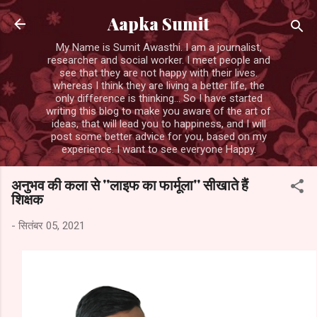
सीधे मुख्य सामग्री पर जाएं
Aapka Sumit
My Name is Sumit Awasthi. I am a journalist,
researcher and social worker. I meet people and
see that they are not happy with their lives.
whereas I think they are living a better life, the
only difference is thinking... So I have started
writing this blog to make you aware of the art of
ideas, that will lead you to happiness, and I will
post some better advice for you, based on my
experience. I want to see everyone Happy.
अनुभव की कला से ''लाइफ का फार्मूला'' सीखाते हैं
शिक्षक
-
सितंबर 05, 2021