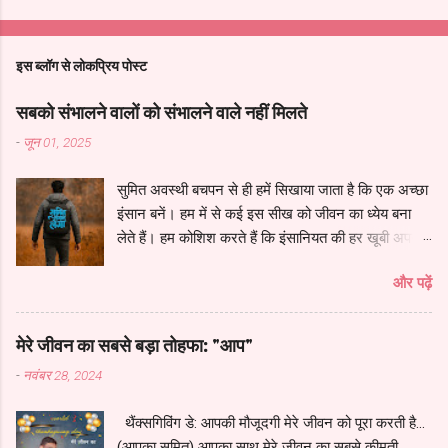
इस ब्लॉग से लोकप्रिय पोस्ट
सबको संभालने वालों को संभालने वाले नहीं मिलते
-
जून 01, 2025
सुमित अवस्थी बचपन से ही हमें सिखाया जाता है कि एक अच्छा
इंसान बनें। हम में से कई इस सीख को जीवन का ध्येय बना
लेते हैं। हम कोशिश करते हैं कि इंसानियत की हर खूबी अपने
भीतर समेट लें, दूसरों के काम आएं, ज़रूरतमंदों की मदद करें
और पढ़ें
और हर किसी की मदद के लिये उपलब्ध रहें। हम दूसरों को
संभालते हैं, सहारा देते हैं, और सोचते हैं कि जीवन ऐसे ही चलता
रहेगा। लेकिन, कभी-कभी ज़िंदगी ऐसे मोड़ पर ला खड़ा करती
मेरे जीवन का सबसे बड़ा तोहफा: "आप"
है, जहाँ हम खुद को अकेला पाते हैं। तब मन में कई सवाल
-
नवंबर 28, 2024
उठते हैं: जो सबको संभालते हैं, उन्हें संभालने वाला कोई क्यों
नहीं मिलते? जो हर किसी के सपनों को संवारते हैं, वे खुद तन्हा
थैंक्सगिविंग डे: आपकी मौजूदगी मेरे जीवन को पूरा करती है...
क्यों रह जाते हैं? और जो सबके आंसू पोंछने चलते हैं, उन्हें कभी
(आपका सुमित) आपका साथ मेरे जीवन का सबसे कीमती